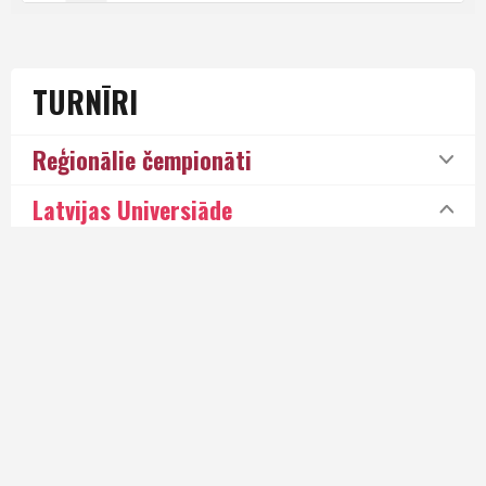
TURNĪRI
Reģionālie čempionāti
Latvijas Universiāde
Vīrieši
Sievietes
SELL
Kalendārs
Tabula
Komandas
Komandu statistika
Spēlētāji